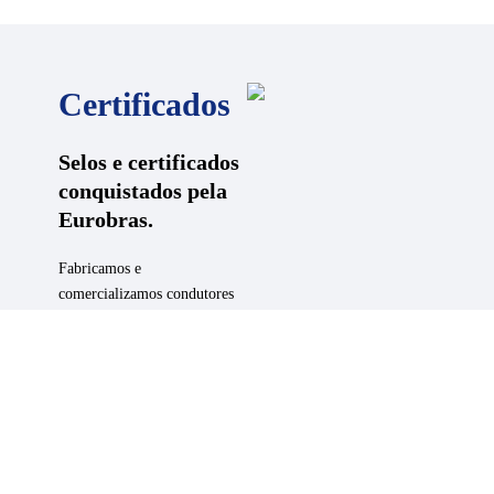
Certificados
Selos e certificados
conquistados pela
Eurobras.
Fabricamos e
comercializamos condutores
elétricos da mais alta
qualidade. Confira nossas
certificações:
ISO 9001:2015
ISO 9000