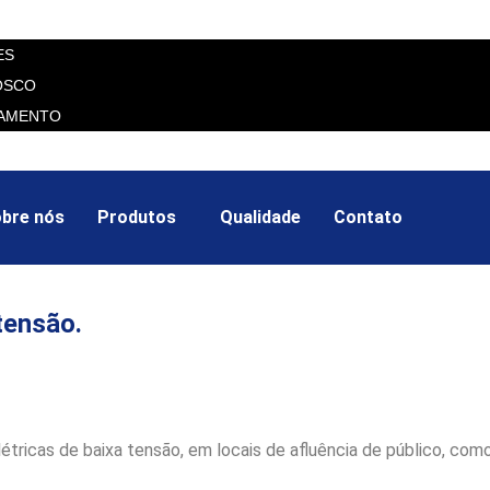
ES
OSCO
AMENTO
bre nós
Produtos
Qualidade
Contato
 tensão.
létricas de baixa tensão, em locais de afluência de público, como