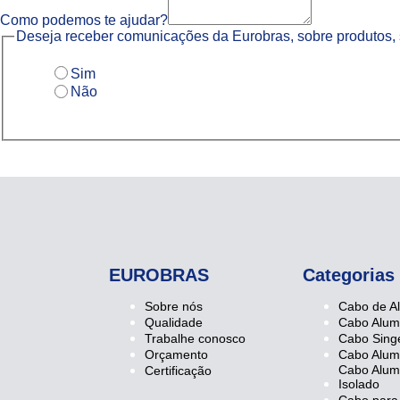
Como podemos te ajudar?
Deseja receber comunicações da Eurobras, sobre produtos, 
Sim
Não
Seus dados pessoais serão usados para aprimorar sua exper
EUROBRAS
Categorias
Sobre nós
Cabo de A
Qualidade
Cabo Alum
Trabalhe conosco
Cabo Singe
Orçamento
Cabo Alumí
Cabo Alumí
Certificação
Isolado