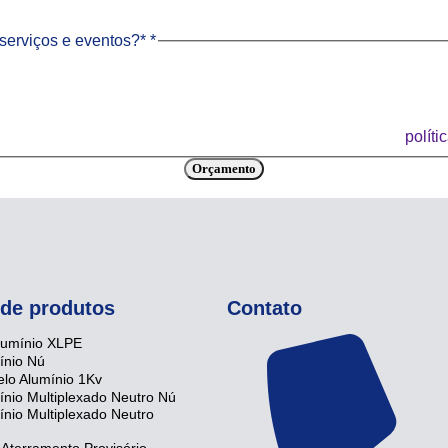
serviços e eventos?*
*
iência e para outros propósitos, como descrito em nossa
políti
Orçamento
 de produtos
Contato
lumínio XLPE
ínio Nú
lo Alumínio 1Kv
nio Multiplexado Neutro Nú
nio Multiplexado Neutro