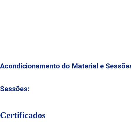
Condutor:
Fios de cobre nu recozido eletrolítico.
Isolante:
HEPR 90°C.
Cobertura:
Composto termofixo não halogenado.
Acondicionamento do Material e Sessões
Sessões:
Certificados