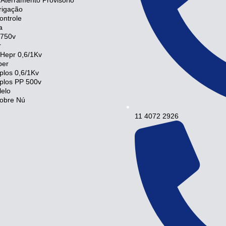
Aterramento Provisório
rigação
ontrole
a
 750v
r
Hepr 0,6/1Kv
per
plos 0,6/1Kv
plos PP 500v
elo
obre Nú
11 4072 2926